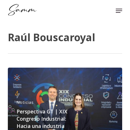
Skip
Menu
to
Close
main
Menu
content
Raúl Bouscaroyal
Noticias
Perspectiva GT | XIX
Congreso Industrial:
Hacia una industria