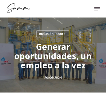
Skip
Menu
to
Close
main
Menu
content
Inclusión laboral
Generar
oportunidades, un
empleo a la vez
20/06/2024