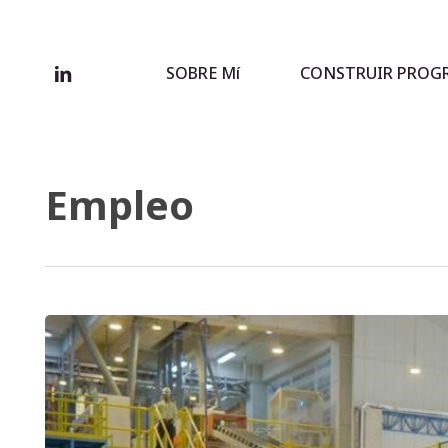
Skip
to
main
linkedin
SOBRE Mí
CONSTRUIR PROG
content
Empleo