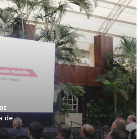
os
a de