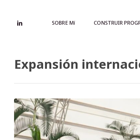
Skip
to
main
linkedin
SOBRE Mí
CONSTRUIR PROG
content
Expansión internaci