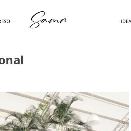
RESO
IDE
onal