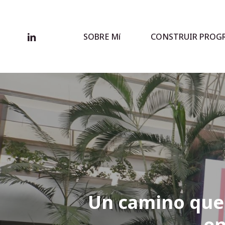
Skip
to
main
linkedin
SOBRE Mí
CONSTRUIR PROG
content
Un camino que 
en