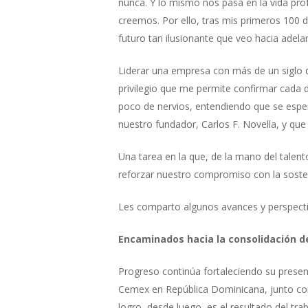
nunca. Y lo mismo nos pasa en la vida pro
creemos. Por ello, tras mis primeros 100 d
futuro tan ilusionante que veo hacia adela
Liderar una empresa con más de un siglo d
privilegio que me permite confirmar cada 
poco de nervios, entendiendo que se esper
nuestro fundador, Carlos F. Novella, y que
Una tarea en la que, de la mano del talen
reforzar nuestro compromiso con la sosteni
Les comparto algunos avances y perspectiv
Encaminados hacia la consolidación d
Progreso continúa fortaleciendo su presenc
Cemex en República Dominicana, junto con 
logro, desde luego, es el resultado del tr