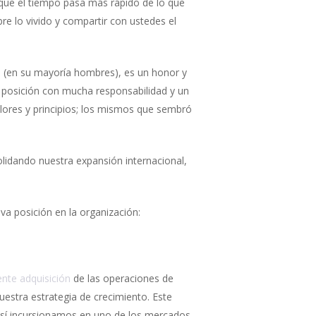
 que el tiempo pasa más rápido de lo que
re lo vivido y compartir con ustedes el
n (en su mayoría hombres), es un honor y
 posición con mucha responsabilidad y un
lores y principios; los mismos que sembró
lidando nuestra expansión internacional,
va posición en la organización:
ente adquisición
de las operaciones de
estra estrategia de crecimiento. Este
. Así incursionamos en uno de los mercados