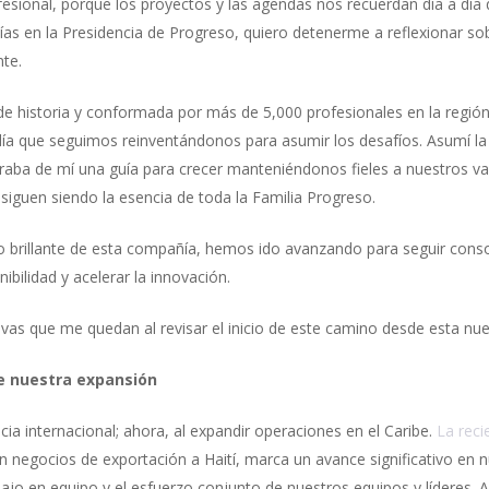
fesional, porque los proyectos y las agendas nos recuerdan día a día
ías en la Presidencia de Progreso, quiero detenerme a reflexionar sob
nte.
e historia y conformada por más de 5,000 profesionales en la regió
día que seguimos reinventándonos para asumir los desafíos. Asumí la
aba de mí una guía para crecer manteniéndonos fieles a nuestros va
 siguen siendo la esencia de toda la Familia Progreso.
to brillante de esta compañía, hemos ido avanzando para seguir conso
bilidad y acelerar la innovación.
as que me quedan al revisar el inicio de este camino desde esta nue
e nuestra expansión
ia internacional; ahora, al expandir operaciones en el Caribe.
La reci
negocios de exportación a Haití, marca un avance significativo en nu
abajo en equipo y el esfuerzo conjunto de nuestros equipos y líderes