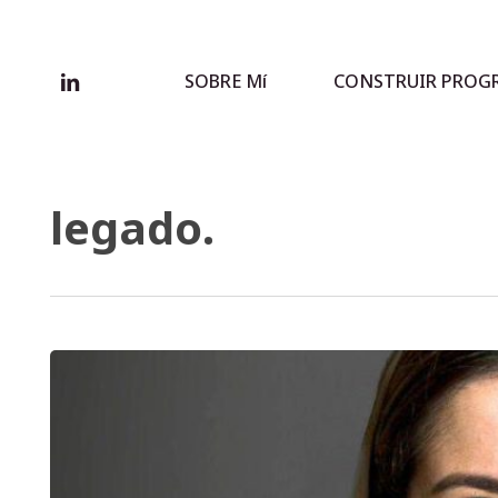
Skip
to
main
linkedin
SOBRE Mí
CONSTRUIR PROG
content
legado.