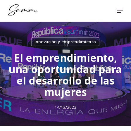
Skip
Menu
to
Close
main
Menu
content
Innovación y emprendimiento
El emprendimiento,
una oportunidad para
el desarrollo de las
mujeres
14/12/2023