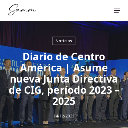
Skip
Menu
to
Close
main
Menu
content
Noticias
Diario de Centro
América | Asume
nueva Junta Directiva
de CIG, período 2023 –
2025
14/12/2023