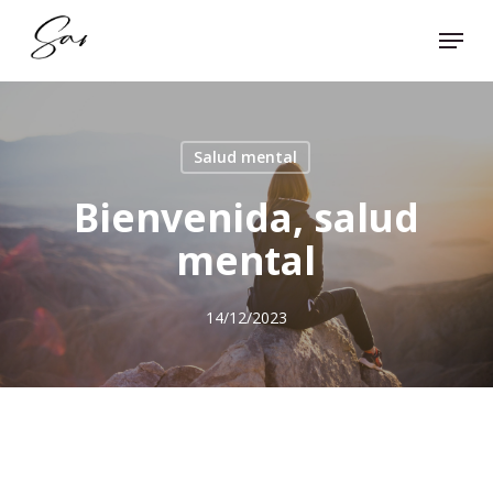
Skip
Menu
to
Close
main
Menu
content
Salud mental
Bienvenida, salud
mental
14/12/2023