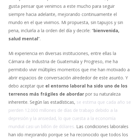
gusta pensar que venimos a este mucho para seguir
siempre hacia adelante, mejorando continuamente el
mundo en el que vivimos. Mi propuesta, sin tapujos y sin
pena, incluirla a la orden del día y decirle: “
bienvenida,
salud mental
”.
Mi experiencia en diversas instituciones, entre ellas la
Cámara de Industria de Guatemala y Progreso, me ha
permitido vivir múltiples momentos que me han motivado a
abrir espacios de conversación alrededor de este asunto. Y
debo aceptar que
el entorno laboral ha sido uno de los
terrenos más frágiles de abordar
por su naturaleza
inherente. Según las estadísticas,
se estima que cada año se
pierden 12.000 millones de días de trabajo debido a la
depresión y la ansiedad, lo que cuesta a la economía
mundial casi un billón de dólares.
Las condiciones laborales
han ido mejorando porque se ha reconocido que todos los